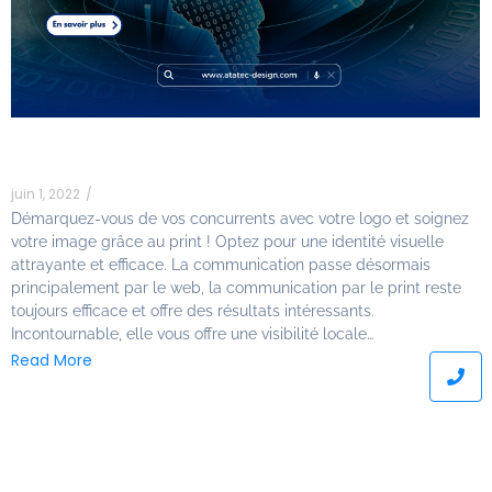
Logo, identité visuelle, charte
graphique, supports print…
juin 1, 2022
/
Démarquez-vous de vos concurrents avec votre logo et soignez
votre image grâce au print ! Optez pour une identité visuelle
attrayante et efficace. La communication passe désormais
principalement par le web, la communication par le print reste
toujours efficace et offre des résultats intéressants.
Incontournable, elle vous offre une visibilité locale…
Read More